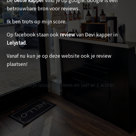
De
beste kapper
vind je op google. Google is een
betrouwbare bron voor reviews.
Ik ben trots op mijn score.
Op facebook staan ook
review
van Devi kapper in
Lelystad
.
Vanaf nu kun je op deze website ook je review
plaatsen!
Bekijk mijn Google reviews en laat er 1 achter