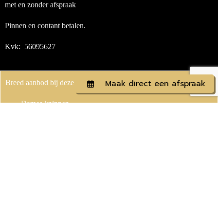
met en zonder afspraak
Pinnen en contant betalen.
Kvk: 56095627
Maak direct een afspraak
Breed aanbod bij deze kapsalon in Lelystad
Dames knippen
Heren knippen
Kinderen knippen
Krullen knippen
Permanenten
Wenkbrauwen
Kleuren
Highlighten