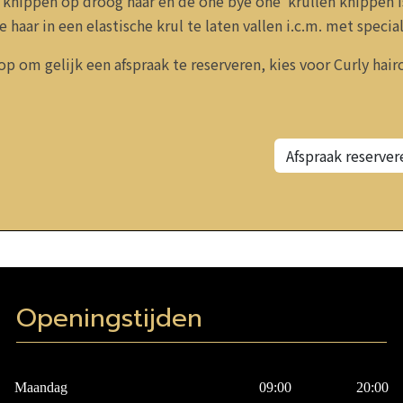
s knippen op droog haar en de one bye one krullen knippen i
e haar in een elastische krul te laten vallen i.c.m. met speci
op om gelijk een afspraak te reserveren, kies voor Curly hairc
Afspraak reserve
Openingstijden
Maandag
09:00
20:00