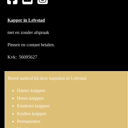
Kapper in Lelystad
met en zonder afspraak
Pinnen en contant betalen.
Kvk: 56095627
Breed aanbod bij deze kapsalon in Lelystad
Dames knippen
Heren knippen
Kinderen knippen
Krullen knippen
Permanenten