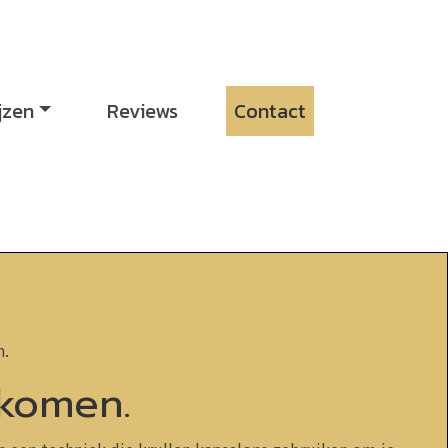
jzen
Reviews
Contact
n.
 komen.