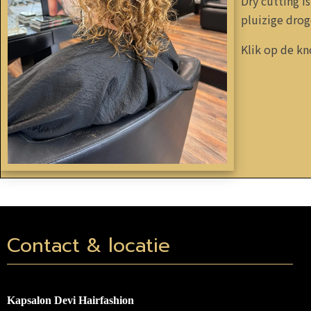
Dry cutting i
pluizige drog
Klik op de kn
Contact & locatie
Kapsalon Devi Hairfashion