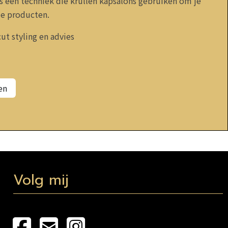
s een techniek die krullen kapsalons gebruiken om je
ale producten.
ut styling en advies
ren
Volg mij